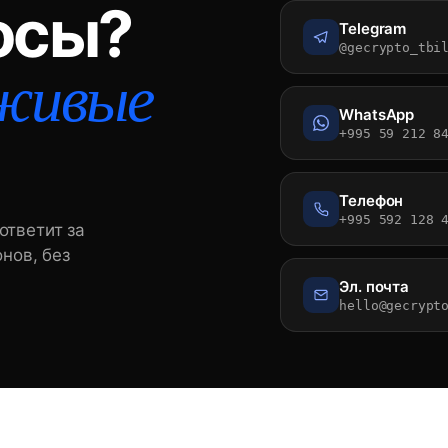
осы?
Telegram
@gecrypto_tbi
живые
WhatsApp
+995 59 212 8
Телефон
+995 592 128 
ответит за
онов, без
Эл. почта
hello@gecrypt