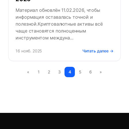
Материал обновлён 11.02.2026, чтобы
информация оставалась точной и
полезной.Криптовалютные активы всё
чаще становятся полноценным
инструментом междуна...
16 нояб. 2025
Читать далее →
«
1
2
3
4
5
6
»