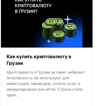
Как купить криптовалюту в
Грузии
Криптовалюта в Грузии активно набирает
популярность: её используют для
инвестиций, переводов, оплаты услуг и
международных расчётов. Страна стала
одни...