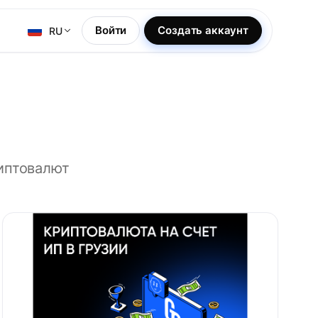
Войти
Создать аккаунт
RU
риптовалют