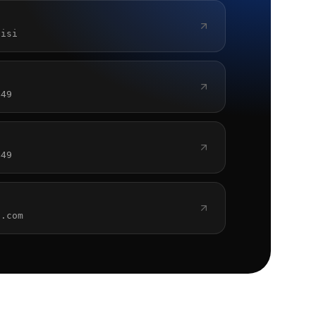
lisi
449
449
o.com