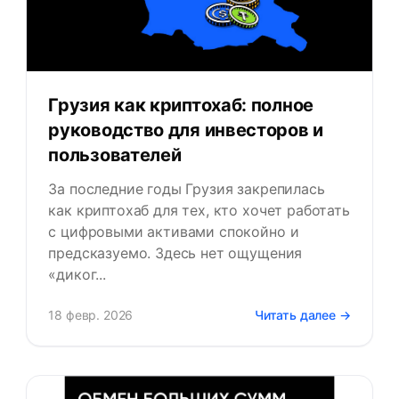
Грузия как криптохаб: полное
руководство для инвесторов и
пользователей
За последние годы Грузия закрепилась
как криптохаб для тех, кто хочет работать
с цифровыми активами спокойно и
предсказуемо. Здесь нет ощущения
«диког...
18 февр. 2026
Читать далее →