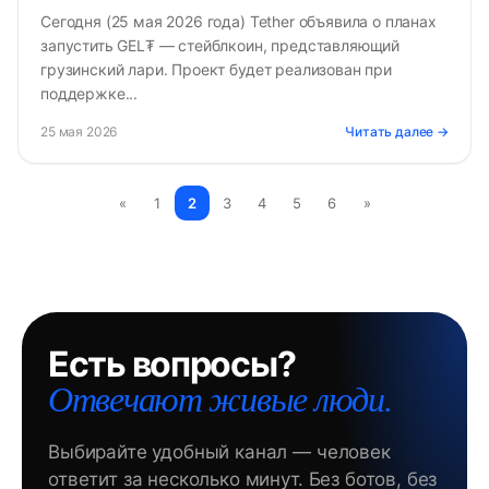
Сегодня (25 мая 2026 года) Tether объявила о планах
запустить GEL₮ — стейблкоин, представляющий
грузинский лари. Проект будет реализован при
поддержке...
25 мая 2026
Читать далее →
«
1
2
3
4
5
6
»
Есть вопросы?
Отвечают живые люди.
Выбирайте удобный канал — человек
ответит за несколько минут. Без ботов, без