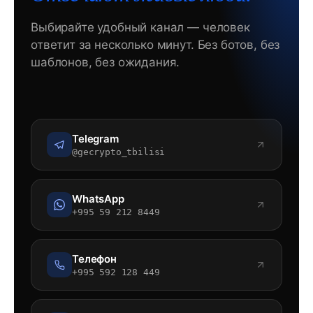
Выбирайте удобный канал — человек
ответит за несколько минут. Без ботов, без
шаблонов, без ожидания.
Telegram
@gecrypto_tbilisi
WhatsApp
+995 59 212 8449
Телефон
+995 592 128 449